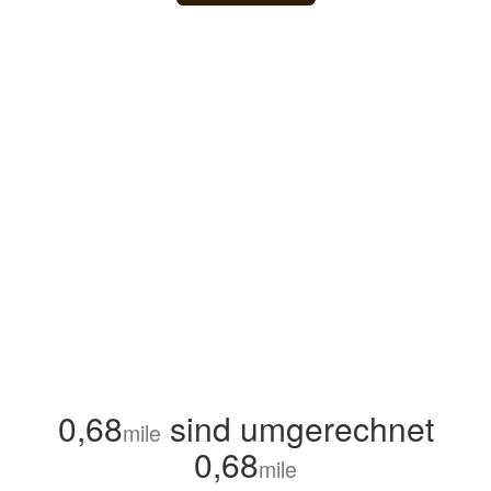
0,68
sind umgerechnet
mile
0,68
mile