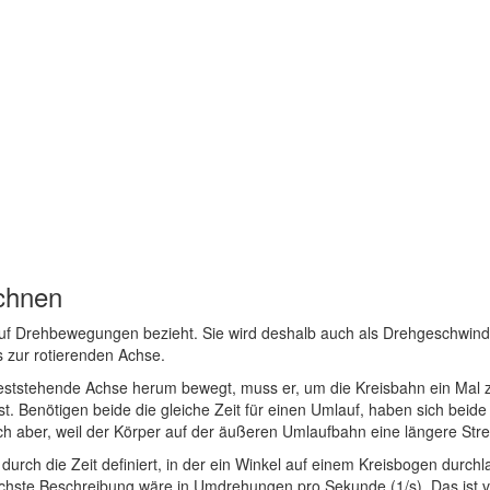
chnen
 auf Drehbewegungen bezieht. Sie wird deshalb auch als Drehgeschwindi
 zur rotierenden Achse.
eststehende Achse herum bewegt, muss er, um die Kreisbahn ein Mal zu
st. Benötigen beide die gleiche Zeit für einen Umlauf, haben sich beid
ch aber, weil der Körper auf der äußeren Umlaufbahn eine längere Str
rch die Zeit definiert, in der ein Winkel auf einem Kreisbogen durchlau
fachste Beschreibung wäre in Umdrehungen pro Sekunde (1/s). Das ist 