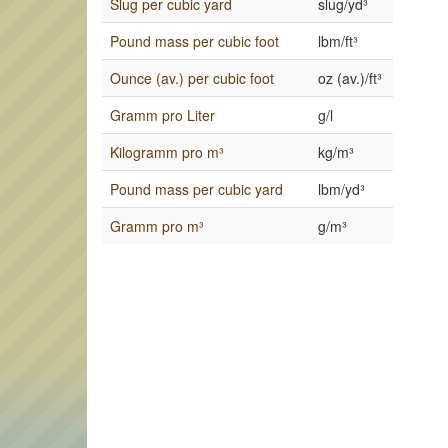
Slug per cubic yard
slug/yd³
Pound mass per cubic foot
lbm/ft³
Ounce (av.) per cubic foot
oz (av.)/ft³
Gramm pro Liter
g/l
Kilogramm pro m³
kg/m³
Pound mass per cubic yard
lbm/yd³
Gramm pro m³
g/m³