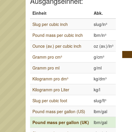
Ausgangseinheit:
Einheit
Abk.
Slug per cubic inch
slug/in³
Pound mass per cubic inch
lbm/in³
Ounce (av.) per cubic inch
oz (av.)/in³
Gramm pro cm³
g/cm³
Gramm pro ml
g/ml
Kilogramm pro dm³
kg/dm³
Kilogramm pro Liter
kg/l
Slug per cubic foot
slug/ft³
Pound mass per gallon (US)
lbm/gal
Pound mass per gallon (UK)
lbm/gal