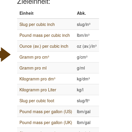
Zieleinheit:
Einheit
Abk.
Slug per cubic inch
slug/in³
Pound mass per cubic inch
lbm/in³
Ounce (av.) per cubic inch
oz (av.)/in³
Gramm pro cm³
g/cm³
Gramm pro ml
g/ml
Kilogramm pro dm³
kg/dm³
Kilogramm pro Liter
kg/l
Slug per cubic foot
slug/ft³
Pound mass per gallon (US)
lbm/gal
Pound mass per gallon (UK)
lbm/gal