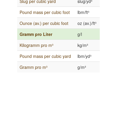
Slug per cubic yard
slug/yd³
Pound mass per cubic foot
lbm/ft³
Ounce (av.) per cubic foot
oz (av.)/ft³
Gramm pro Liter
g/l
Kilogramm pro m³
kg/m³
Pound mass per cubic yard
lbm/yd³
Gramm pro m³
g/m³