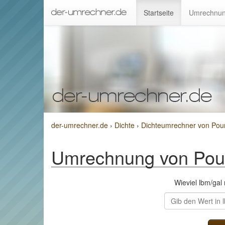
Startseite
Umrechnun
der-umrechner.de
›
Dichte
›
Dichteumrechner von Poun
Umrechnung von Poun
Wieviel lbm/ga