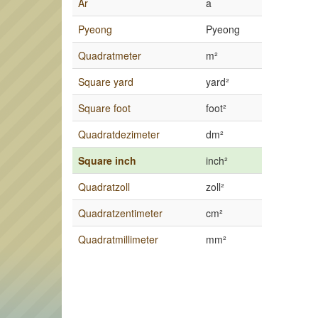
Ar
a
Pyeong
Pyeong
Quadratmeter
m²
Square yard
yard²
Square foot
foot²
Quadratdezimeter
dm²
Square inch
inch²
Quadratzoll
zoll²
Quadratzentimeter
cm²
Quadratmillimeter
mm²