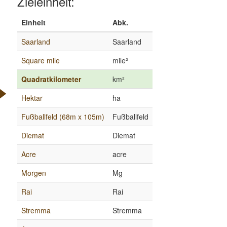
Zieleinheit:
Einheit
Abk.
Saarland
Saarland
Square mile
mile²
Quadratkilometer
km²
Hektar
ha
Fußballfeld (68m x 105m)
Fußballfeld
Diemat
Diemat
Acre
acre
Morgen
Mg
Rai
Rai
Stremma
Stremma