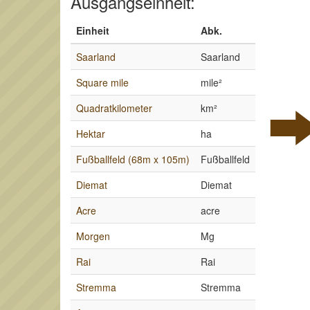
Ausgangseinheit:
Einheit
Abk.
Saarland
Saarland
Square mile
mile²
Quadratkilometer
km²
Hektar
ha
Fußballfeld (68m x 105m)
Fußballfeld
Diemat
Diemat
Acre
acre
Morgen
Mg
Rai
Rai
Stremma
Stremma