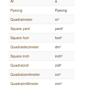
Ar
a
Pyeong
Pyeong
Quadratmeter
m²
Square yard
yard²
Square foot
foot²
Quadratdezimeter
dm²
Square inch
inch²
Quadratzoll
zoll²
Quadratzentimeter
cm²
Quadratmillimeter
mm²