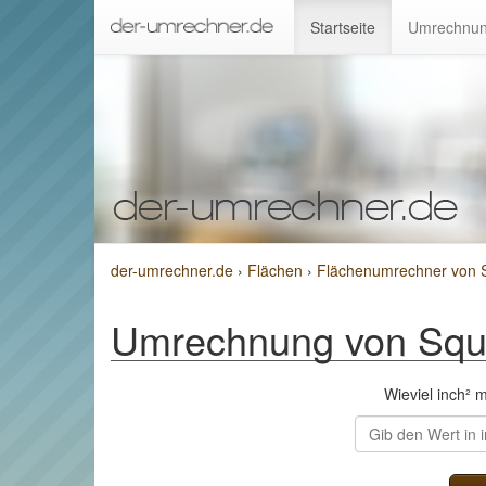
Startseite
Umrechnun
der-umrechner.de
›
Flächen
›
Flächenumrechner von S
Umrechnung von Squa
Wieviel inch²