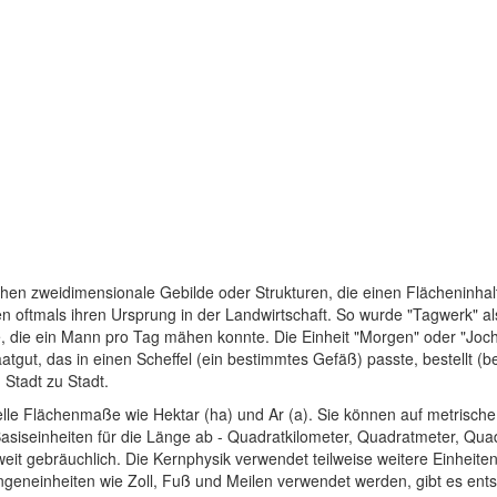
chen zweidimensionale Gebilde oder Strukturen, die einen Flächeninhal
oftmals ihren Ursprung in der Landwirtschaft. So wurde "Tagwerk" als 
, die ein Mann pro Tag mähen konnte. Die Einheit "Morgen" oder "Joch
atgut, das in einen Scheffel (ein bestimmtes Gefäß) passte, bestellt (
Stadt zu Stadt.
ielle Flächenmaße wie Hektar (ha) und Ar (a). Sie können auf metrisch
 Basiseinheiten für die Länge ab - Quadratkilometer, Quadratmeter, Qu
tweit gebräuchlich. Die Kernphysik verwendet teilweise weitere Einheit
geneinheiten wie Zoll, Fuß und Meilen verwendet werden, gibt es ent