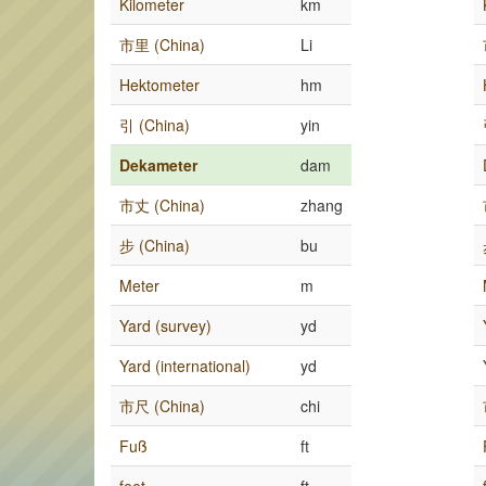
Kilometer
km
市里 (China)
Li
Hektometer
hm
引 (China)
yin
Dekameter
dam
市丈 (China)
zhang
步 (China)
bu
Meter
m
Yard (survey)
yd
Yard (international)
yd
市尺 (China)
chi
Fuß
ft