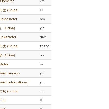
Kilometer
km
市里 (China)
Li
Hektometer
hm
引 (China)
yin
Dekameter
dam
市丈 (China)
zhang
步 (China)
bu
Meter
m
Yard (survey)
yd
Yard (international)
yd
市尺 (China)
chi
Fuß
ft