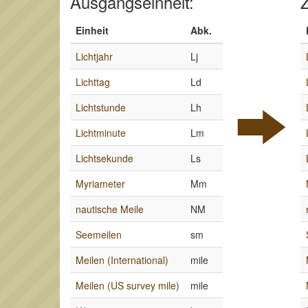
Ausgangseinheit:
Z
Einheit
Abk.
Lichtjahr
Lj
Lichttag
Ld
Lichtstunde
Lh
Lichtminute
Lm
Lichtsekunde
Ls
Myriameter
Mm
nautische Meile
NM
Seemeilen
sm
Meilen (International)
mile
Meilen (US survey mile)
mile