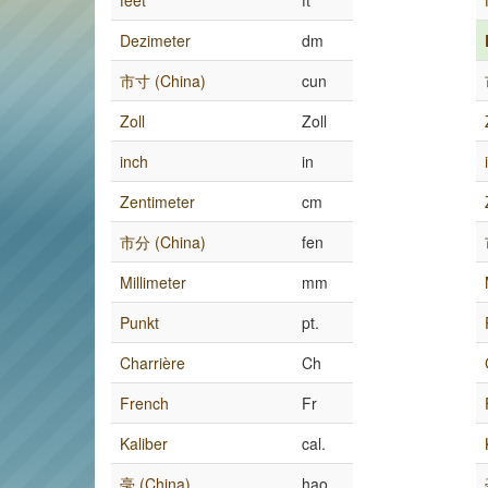
feet
ft
Dezimeter
dm
市寸 (China)
cun
Zoll
Zoll
inch
in
Zentimeter
cm
市分 (China)
fen
Millimeter
mm
Punkt
pt.
Charrière
Ch
French
Fr
Kaliber
cal.
毫 (China)
hao