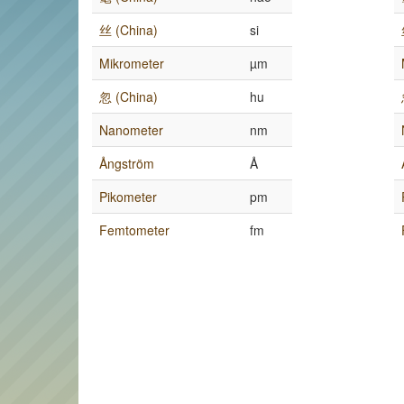
丝 (China)
si
Mikrometer
µm
忽 (China)
hu
Nanometer
nm
Ångström
Å
Pikometer
pm
Femtometer
fm