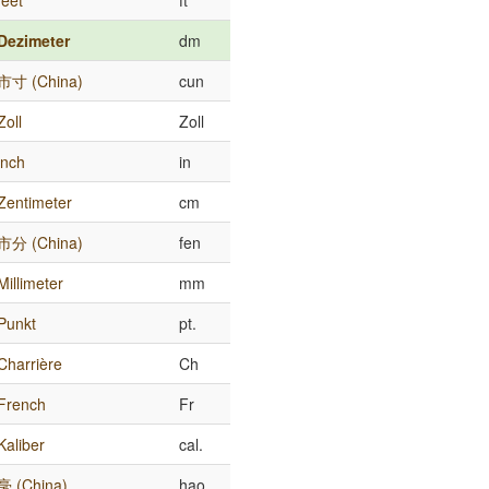
feet
ft
Dezimeter
dm
市寸 (China)
cun
Zoll
Zoll
inch
in
Zentimeter
cm
市分 (China)
fen
Millimeter
mm
Punkt
pt.
Charrière
Ch
French
Fr
Kaliber
cal.
毫 (China)
hao