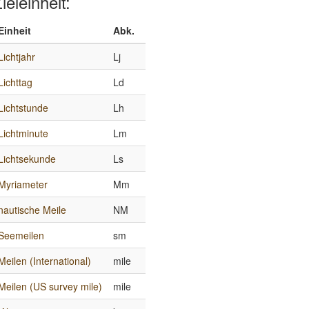
ieleinheit:
Einheit
Abk.
Lichtjahr
Lj
Lichttag
Ld
Lichtstunde
Lh
Lichtminute
Lm
Lichtsekunde
Ls
Myriameter
Mm
nautische Meile
NM
Seemeilen
sm
Meilen (International)
mile
Meilen (US survey mile)
mile