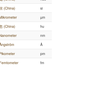
丝 (China)
si
Mikrometer
µm
忽 (China)
hu
Nanometer
nm
Ångström
Å
Pikometer
pm
Femtometer
fm