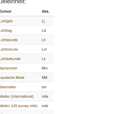
ieleinheit:
Einheit
Abk.
Lichtjahr
Lj
Lichttag
Ld
Lichtstunde
Lh
Lichtminute
Lm
Lichtsekunde
Ls
Myriameter
Mm
nautische Meile
NM
Seemeilen
sm
Meilen (International)
mile
Meilen (US survey mile)
mile