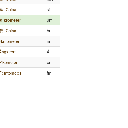
丝 (China)
si
Mikrometer
µm
忽 (China)
hu
Nanometer
nm
Ångström
Å
Pikometer
pm
Femtometer
fm