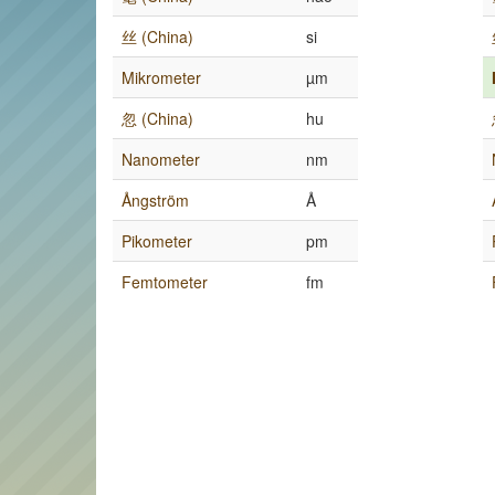
丝 (China)
si
Mikrometer
µm
忽 (China)
hu
Nanometer
nm
Ångström
Å
Pikometer
pm
Femtometer
fm