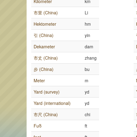
Kilometer
km
市里 (China)
Li
Hektometer
hm
引 (China)
yin
Dekameter
dam
市丈 (China)
zhang
步 (China)
bu
Meter
m
Yard (survey)
yd
Yard (international)
yd
市尺 (China)
chi
Fuß
ft