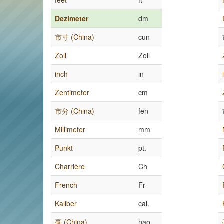
feet
ft
Dezimeter
dm
市寸 (China)
cun
Zoll
Zoll
inch
in
Zentimeter
cm
市分 (China)
fen
Millimeter
mm
Punkt
pt.
Charrière
Ch
French
Fr
Kaliber
cal.
毫 (China)
hao