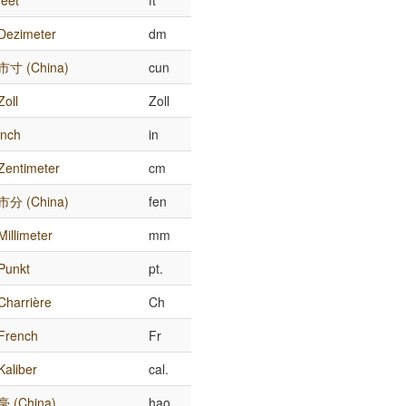
feet
ft
Dezimeter
dm
市寸 (China)
cun
Zoll
Zoll
inch
in
Zentimeter
cm
市分 (China)
fen
Millimeter
mm
Punkt
pt.
Charrière
Ch
French
Fr
Kaliber
cal.
毫 (China)
hao