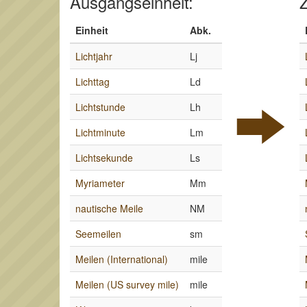
Ausgangseinheit:
Z
Einheit
Abk.
Lichtjahr
Lj
Lichttag
Ld
Lichtstunde
Lh
Lichtminute
Lm
Lichtsekunde
Ls
Myriameter
Mm
nautische Meile
NM
Seemeilen
sm
Meilen (International)
mile
Meilen (US survey mile)
mile