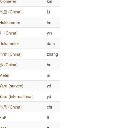
Kilometer
km
市里 (China)
Li
Hektometer
hm
引 (China)
yin
Dekameter
dam
市丈 (China)
zhang
步 (China)
bu
Meter
m
Yard (survey)
yd
Yard (international)
yd
市尺 (China)
chi
Fuß
ft