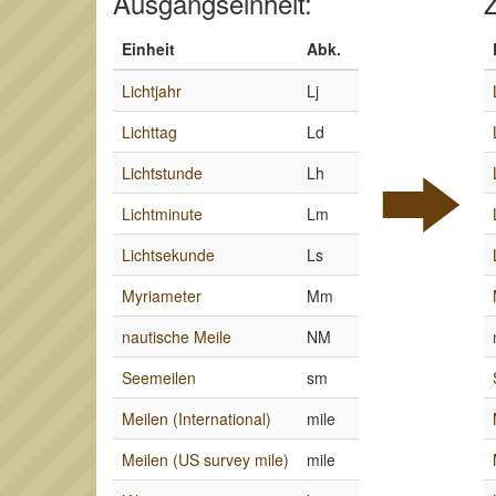
Ausgangseinheit:
Z
Einheit
Abk.
Lichtjahr
Lj
Lichttag
Ld
Lichtstunde
Lh
Lichtminute
Lm
Lichtsekunde
Ls
Myriameter
Mm
nautische Meile
NM
Seemeilen
sm
Meilen (International)
mile
Meilen (US survey mile)
mile