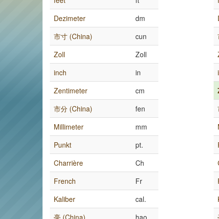
feet
ft
Dezimeter
dm
市寸 (China)
cun
Zoll
Zoll
inch
in
Zentimeter
cm
市分 (China)
fen
Millimeter
mm
Punkt
pt.
Charrière
Ch
French
Fr
Kaliber
cal.
毫 (China)
hao