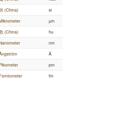
丝 (China)
si
Mikrometer
µm
忽 (China)
hu
Nanometer
nm
Ångström
Å
Pikometer
pm
Femtometer
fm