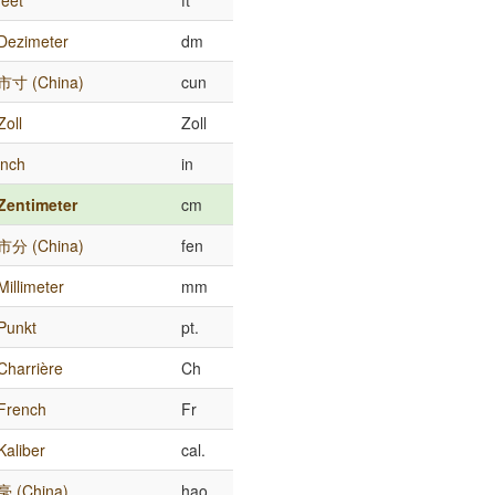
feet
ft
Dezimeter
dm
市寸 (China)
cun
Zoll
Zoll
inch
in
Zentimeter
cm
市分 (China)
fen
Millimeter
mm
Punkt
pt.
Charrière
Ch
French
Fr
Kaliber
cal.
毫 (China)
hao