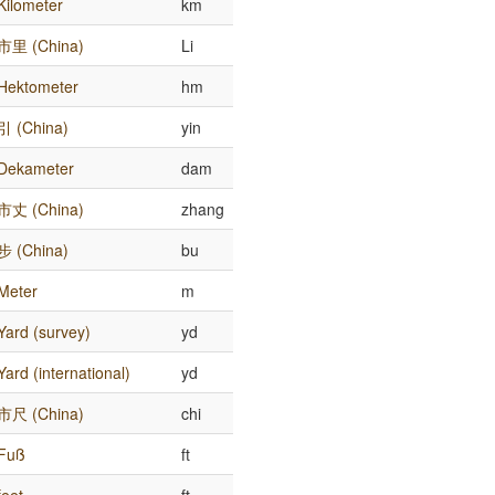
Kilometer
km
市里 (China)
Li
Hektometer
hm
引 (China)
yin
Dekameter
dam
市丈 (China)
zhang
步 (China)
bu
Meter
m
Yard (survey)
yd
Yard (international)
yd
市尺 (China)
chi
Fuß
ft