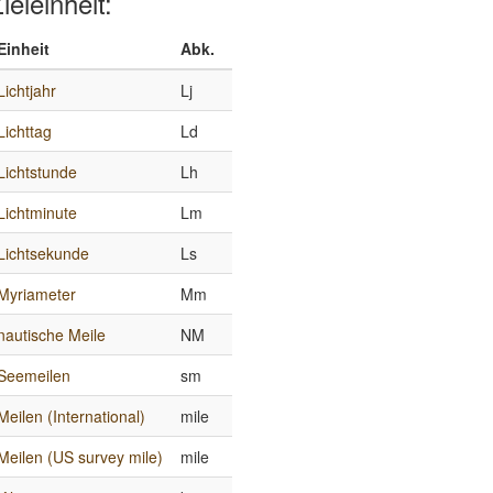
ieleinheit:
Einheit
Abk.
Lichtjahr
Lj
Lichttag
Ld
Lichtstunde
Lh
Lichtminute
Lm
Lichtsekunde
Ls
Myriameter
Mm
nautische Meile
NM
Seemeilen
sm
Meilen (International)
mile
Meilen (US survey mile)
mile