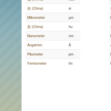
丝 (China)
si
Mikrometer
µm
忽 (China)
hu
Nanometer
nm
Ångström
Å
Pikometer
pm
Femtometer
fm