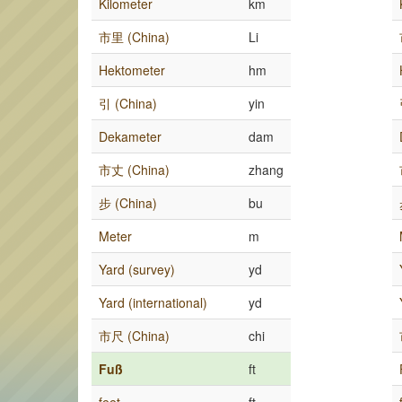
Kilometer
km
市里 (China)
Li
Hektometer
hm
引 (China)
yin
Dekameter
dam
市丈 (China)
zhang
步 (China)
bu
Meter
m
Yard (survey)
yd
Yard (international)
yd
市尺 (China)
chi
Fuß
ft