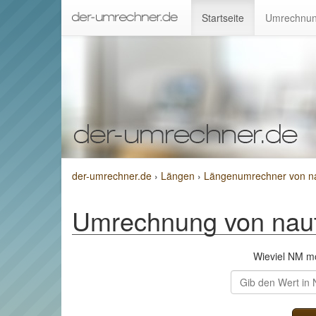
Startseite
Umrechnun
der-umrechner.de
›
Längen
›
Längenumrechner von na
Umrechnung von naut
Wieviel NM m