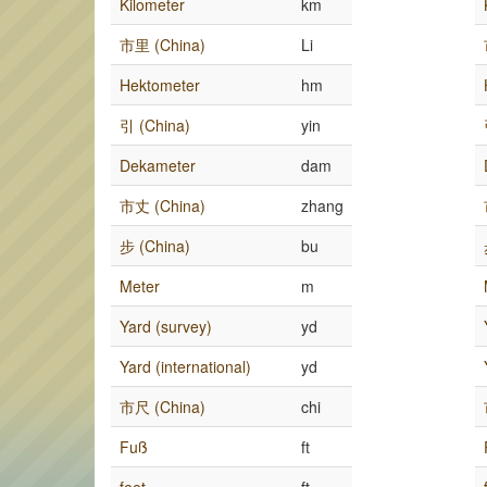
Kilometer
km
市里 (China)
Li
Hektometer
hm
引 (China)
yin
Dekameter
dam
市丈 (China)
zhang
步 (China)
bu
Meter
m
Yard (survey)
yd
Yard (international)
yd
市尺 (China)
chi
Fuß
ft