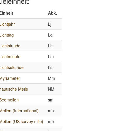
ieleinheit:
Einheit
Abk.
Lichtjahr
Lj
Lichttag
Ld
Lichtstunde
Lh
Lichtminute
Lm
Lichtsekunde
Ls
Myriameter
Mm
nautische Meile
NM
Seemeilen
sm
Meilen (International)
mile
Meilen (US survey mile)
mile