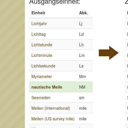
Ausgangseinheit:
Z
Einheit
Abk.
Lichtjahr
Lj
Lichttag
Ld
Lichtstunde
Lh
Lichtminute
Lm
Lichtsekunde
Ls
Myriameter
Mm
nautische Meile
NM
Seemeilen
sm
Meilen (International)
mile
Meilen (US survey mile)
mile