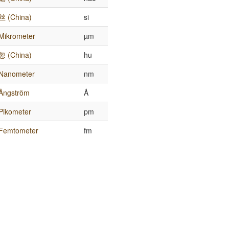
丝 (China)
si
Mikrometer
µm
忽 (China)
hu
Nanometer
nm
Ångström
Å
Pikometer
pm
Femtometer
fm