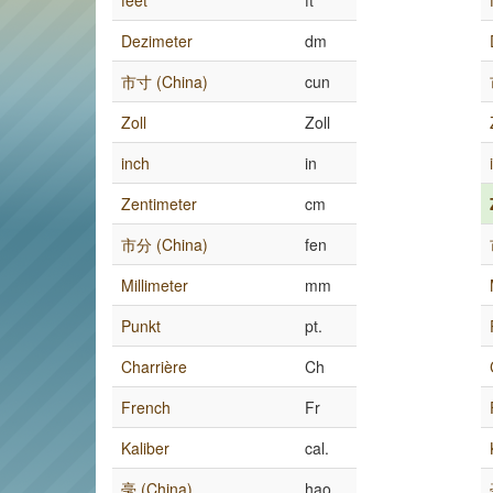
feet
ft
Dezimeter
dm
市寸 (China)
cun
Zoll
Zoll
inch
in
Zentimeter
cm
市分 (China)
fen
Millimeter
mm
Punkt
pt.
Charrière
Ch
French
Fr
Kaliber
cal.
毫 (China)
hao