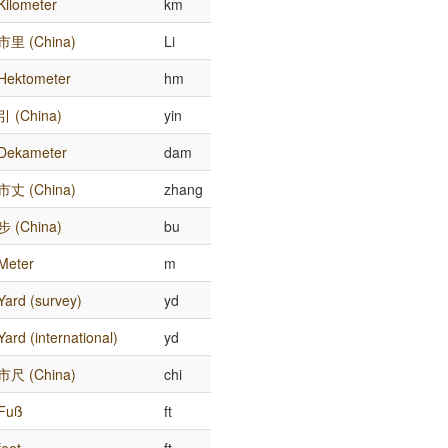
Kilometer
km
市里 (China)
Li
Hektometer
hm
引 (China)
yin
Dekameter
dam
市丈 (China)
zhang
步 (China)
bu
Meter
m
Yard (survey)
yd
Yard (international)
yd
市尺 (China)
chi
Fuß
ft