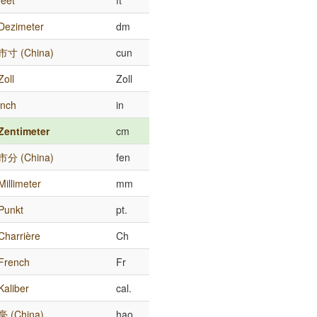
feet
ft
Dezimeter
dm
市寸 (China)
cun
Zoll
Zoll
inch
in
Zentimeter
cm
市分 (China)
fen
Millimeter
mm
Punkt
pt.
Charrière
Ch
French
Fr
Kaliber
cal.
毫 (China)
hao