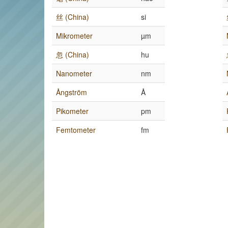
丝 (China)
si
Mikrometer
µm
忽 (China)
hu
Nanometer
nm
Ångström
Å
Pikometer
pm
Femtometer
fm