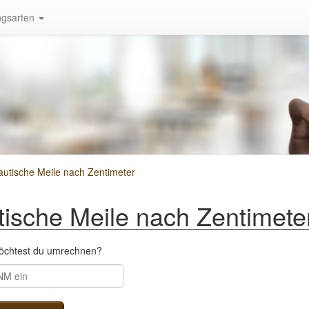
gsarten
utische Meile nach Zentimeter
ische Meile nach Zentimete
öchtest du umrechnen?