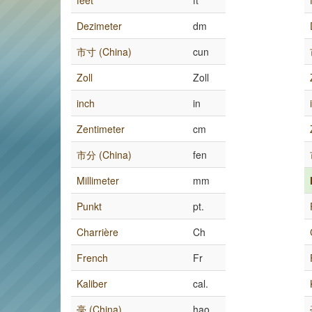
feet
ft
Dezimeter
dm
市寸 (China)
cun
Zoll
Zoll
inch
in
Zentimeter
cm
市分 (China)
fen
Millimeter
mm
Punkt
pt.
Charrière
Ch
French
Fr
Kaliber
cal.
毫 (China)
hao