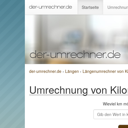
Startseite
Umrechnun
der-umrechner.de
›
Längen
›
Längenumrechner von Kil
Umrechnung von Kilom
Wieviel km m