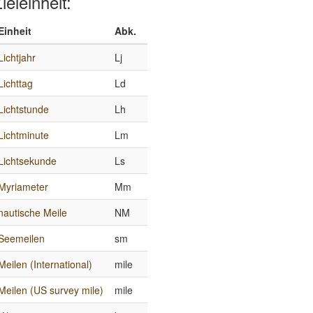
ieleinheit:
Einheit
Abk.
Lichtjahr
Lj
Lichttag
Ld
Lichtstunde
Lh
Lichtminute
Lm
Lichtsekunde
Ls
Myriameter
Mm
nautische Meile
NM
Seemeilen
sm
Meilen (International)
mile
Meilen (US survey mile)
mile