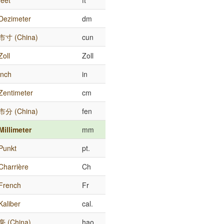
feet
ft
Dezimeter
dm
市寸 (China)
cun
Zoll
Zoll
inch
in
Zentimeter
cm
市分 (China)
fen
Millimeter
mm
Punkt
pt.
Charrière
Ch
French
Fr
Kaliber
cal.
毫 (China)
hao