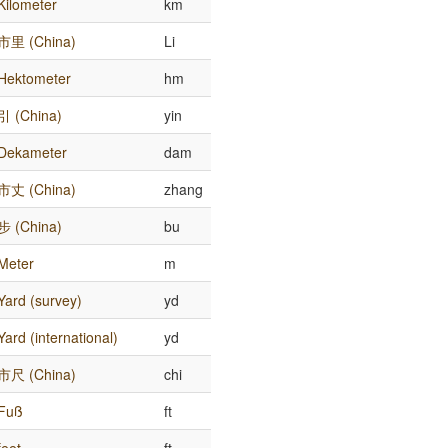
Kilometer
km
市里 (China)
Li
Hektometer
hm
引 (China)
yin
Dekameter
dam
市丈 (China)
zhang
步 (China)
bu
Meter
m
Yard (survey)
yd
Yard (international)
yd
市尺 (China)
chi
Fuß
ft