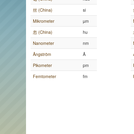
丝 (China)
si
Mikrometer
µm
忽 (China)
hu
Nanometer
nm
Ångström
Å
Pikometer
pm
Femtometer
fm