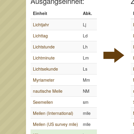
Ausgangseinheit:
Z
Einheit
Abk.
Lichtjahr
Lj
Lichttag
Ld
Lichtstunde
Lh
Lichtminute
Lm
Lichtsekunde
Ls
Myriameter
Mm
nautische Meile
NM
Seemeilen
sm
Meilen (International)
mile
Meilen (US survey mile)
mile