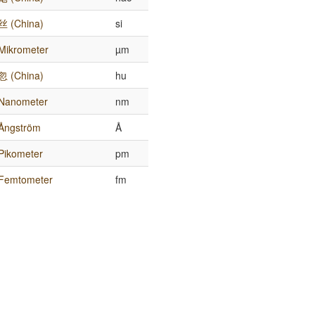
丝 (China)
si
Mikrometer
µm
忽 (China)
hu
Nanometer
nm
Ångström
Å
Pikometer
pm
Femtometer
fm