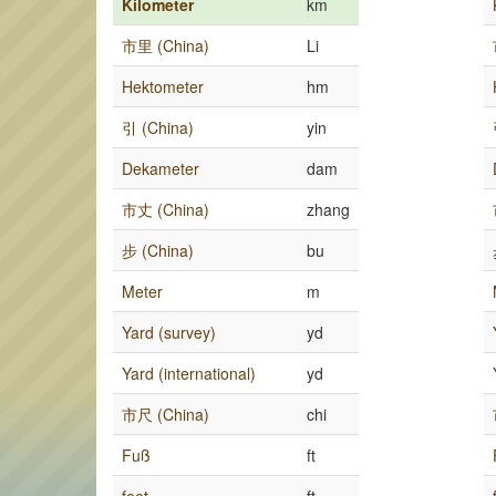
Kilometer
km
市里 (China)
Li
Hektometer
hm
引 (China)
yin
Dekameter
dam
市丈 (China)
zhang
步 (China)
bu
Meter
m
Yard (survey)
yd
Yard (international)
yd
市尺 (China)
chi
Fuß
ft