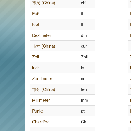
市尺 (China)
chi
Fuß
ft
feet
ft
Dezimeter
dm
市寸 (China)
cun
Zoll
Zoll
inch
in
Zentimeter
cm
市分 (China)
fen
Millimeter
mm
Punkt
pt.
Charrière
Ch