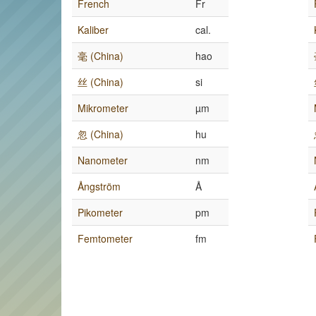
French
Fr
Kaliber
cal.
毫 (China)
hao
丝 (China)
si
Mikrometer
µm
忽 (China)
hu
Nanometer
nm
Ångström
Å
Pikometer
pm
Femtometer
fm