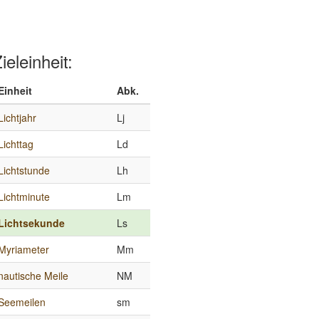
ieleinheit:
Einheit
Abk.
Lichtjahr
Lj
Lichttag
Ld
Lichtstunde
Lh
Lichtminute
Lm
Lichtsekunde
Ls
Myriameter
Mm
nautische Meile
NM
Seemeilen
sm