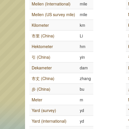
Meilen (International)
mile
Meilen (US survey mile)
mile
Kilometer
km
市里 (China)
Li
Hektometer
hm
引 (China)
yin
Dekameter
dam
市丈 (China)
zhang
步 (China)
bu
Meter
m
Yard (survey)
yd
Yard (international)
yd