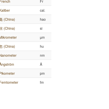
French
Fr
Kaliber
cal.
毫 (China)
hao
丝 (China)
si
Mikrometer
µm
忽 (China)
hu
Nanometer
nm
Ångström
Å
Pikometer
pm
Femtometer
fm