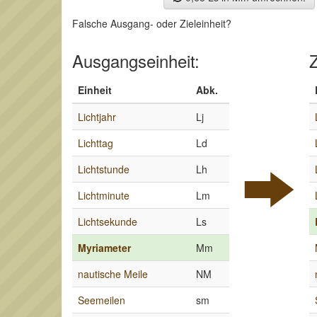
Falsche Ausgang- oder Zieleinheit?
Ausgangseinheit:
Z
Einheit
Abk.
Lichtjahr
Lj
Lichttag
Ld
Lichtstunde
Lh
Lichtminute
Lm
Lichtsekunde
Ls
Myriameter
Mm
nautische Meile
NM
Seemeilen
sm