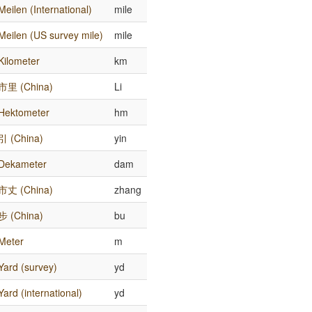
Meilen (International)
mile
Meilen (US survey mile)
mile
Kilometer
km
市里 (China)
Li
Hektometer
hm
引 (China)
yin
Dekameter
dam
市丈 (China)
zhang
步 (China)
bu
Meter
m
Yard (survey)
yd
Yard (international)
yd