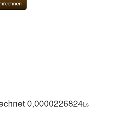
echnet 0,0000226824
Ls