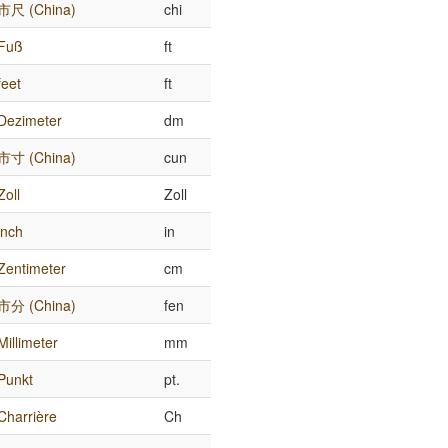
市尺 (China)
chi
Fuß
ft
feet
ft
Dezimeter
dm
市寸 (China)
cun
Zoll
Zoll
inch
in
Zentimeter
cm
市分 (China)
fen
Millimeter
mm
Punkt
pt.
Charrière
Ch