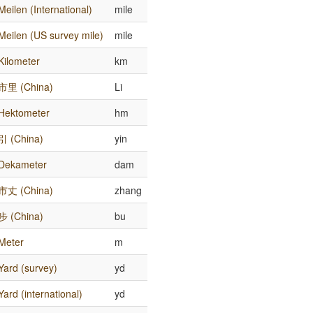
Meilen (International)
mile
Meilen (US survey mile)
mile
Kilometer
km
市里 (China)
Li
Hektometer
hm
引 (China)
yin
Dekameter
dam
市丈 (China)
zhang
步 (China)
bu
Meter
m
Yard (survey)
yd
Yard (international)
yd