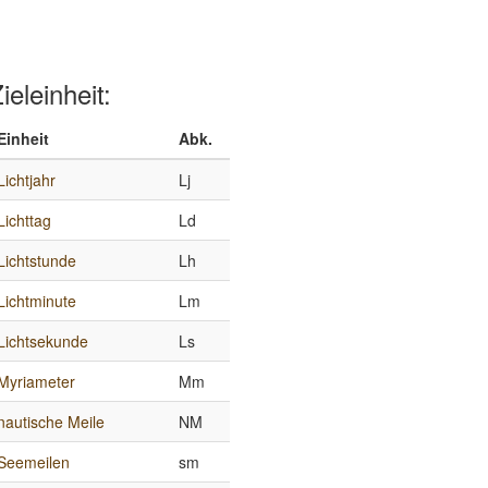
ieleinheit:
Einheit
Abk.
Lichtjahr
Lj
Lichttag
Ld
Lichtstunde
Lh
Lichtminute
Lm
Lichtsekunde
Ls
Myriameter
Mm
nautische Meile
NM
Seemeilen
sm