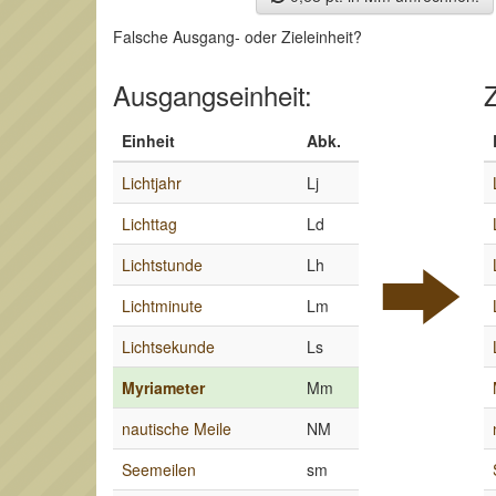
Falsche Ausgang- oder Zieleinheit?
Ausgangseinheit:
Z
Einheit
Abk.
Lichtjahr
Lj
Lichttag
Ld
Lichtstunde
Lh
Lichtminute
Lm
Lichtsekunde
Ls
Myriameter
Mm
nautische Meile
NM
Seemeilen
sm