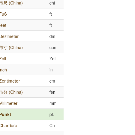
市尺 (China)
chi
Fuß
ft
feet
ft
Dezimeter
dm
市寸 (China)
cun
Zoll
Zoll
inch
in
Zentimeter
cm
市分 (China)
fen
Millimeter
mm
Punkt
pt.
Charrière
Ch