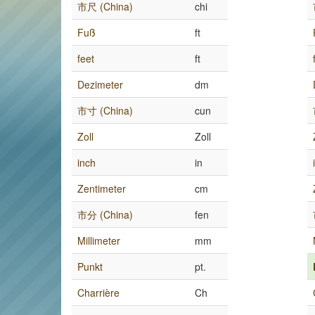
市尺 (China)
chi
Fuß
ft
feet
ft
Dezimeter
dm
市寸 (China)
cun
Zoll
Zoll
inch
in
Zentimeter
cm
市分 (China)
fen
Millimeter
mm
Punkt
pt.
Charrière
Ch