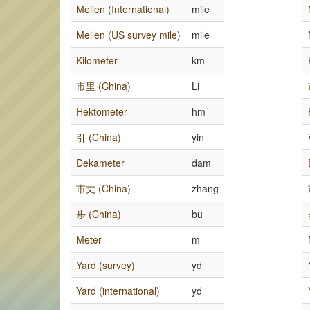
Meilen (International)
mile
Meilen (US survey mile)
mile
Kilometer
km
市里 (China)
Li
Hektometer
hm
引 (China)
yin
Dekameter
dam
市丈 (China)
zhang
步 (China)
bu
Meter
m
Yard (survey)
yd
Yard (international)
yd