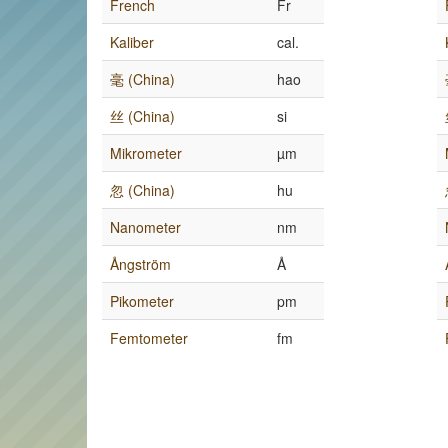
French
Fr
Kaliber
cal.
毫 (China)
hao
丝 (China)
si
Mikrometer
µm
忽 (China)
hu
Nanometer
nm
Ångström
Å
Pikometer
pm
Femtometer
fm