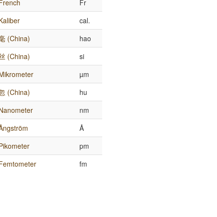
French
Fr
Kaliber
cal.
毫 (China)
hao
丝 (China)
si
Mikrometer
µm
忽 (China)
hu
Nanometer
nm
Ångström
Å
Pikometer
pm
Femtometer
fm