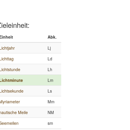
ieleinheit:
Einheit
Abk.
Lichtjahr
Lj
Lichttag
Ld
Lichtstunde
Lh
Lichtminute
Lm
Lichtsekunde
Ls
Myriameter
Mm
nautische Meile
NM
Seemeilen
sm