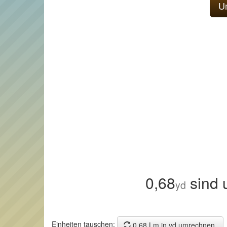
0,68
sind 
yd
Einheiten tauschen:
0,68 Lm in yd umrechnen.