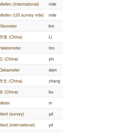
Meilen (International)
mile
Meilen (US survey mile)
mile
Kilometer
km
市里 (China)
Li
Hektometer
hm
引 (China)
yin
Dekameter
dam
市丈 (China)
zhang
步 (China)
bu
Meter
m
Yard (survey)
yd
Yard (international)
yd