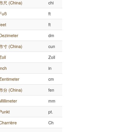
市尺 (China)
chi
Fuß
ft
feet
ft
Dezimeter
dm
市寸 (China)
cun
Zoll
Zoll
inch
in
Zentimeter
cm
市分 (China)
fen
Millimeter
mm
Punkt
pt.
Charrière
Ch