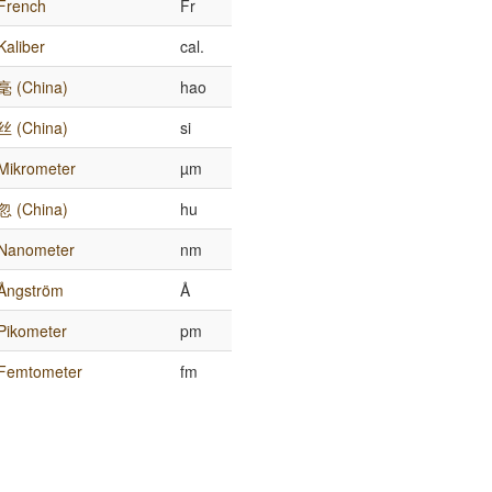
French
Fr
Kaliber
cal.
毫 (China)
hao
丝 (China)
si
Mikrometer
µm
忽 (China)
hu
Nanometer
nm
Ångström
Å
Pikometer
pm
Femtometer
fm