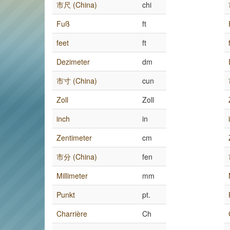
市尺 (China)
chi
Fuß
ft
feet
ft
Dezimeter
dm
市寸 (China)
cun
Zoll
Zoll
inch
in
Zentimeter
cm
市分 (China)
fen
Millimeter
mm
Punkt
pt.
Charrière
Ch