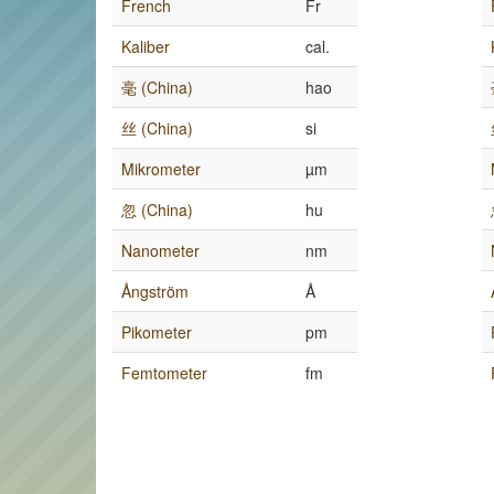
French
Fr
Kaliber
cal.
毫 (China)
hao
丝 (China)
si
Mikrometer
µm
忽 (China)
hu
Nanometer
nm
Ångström
Å
Pikometer
pm
Femtometer
fm