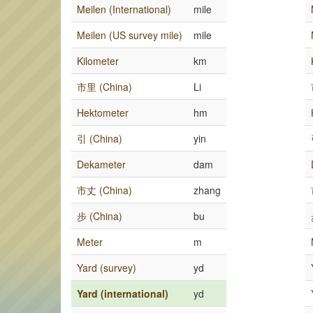
Meilen (International)
mile
Meilen (US survey mile)
mile
Kilometer
km
市里 (China)
Li
Hektometer
hm
引 (China)
yin
Dekameter
dam
市丈 (China)
zhang
步 (China)
bu
Meter
m
Yard (survey)
yd
Yard (international)
yd