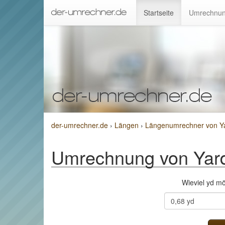
Startseite
Umrechnun
der-umrechner.de
›
Längen
›
Längenumrechner von Yar
Umrechnung von Yard 
Wieviel yd m