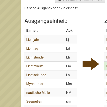
Falsche Ausgang- oder Zieleinheit?
Ausgangseinheit:
Z
Einheit
Abk.
Lichtjahr
Lj
Lichttag
Ld
Lichtstunde
Lh
Lichtminute
Lm
Lichtsekunde
Ls
Myriameter
Mm
nautische Meile
NM
Seemeilen
sm