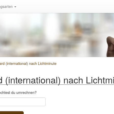
gsarten
d (international) nach Lichtminute
(international) nach Lichtm
öchtest du umrechnen?