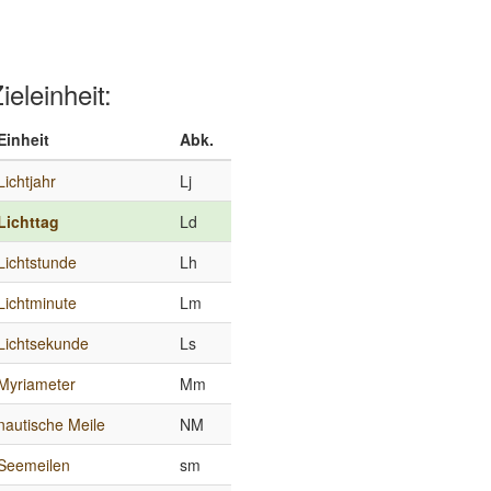
ieleinheit:
Einheit
Abk.
Lichtjahr
Lj
Lichttag
Ld
Lichtstunde
Lh
Lichtminute
Lm
Lichtsekunde
Ls
Myriameter
Mm
nautische Meile
NM
Seemeilen
sm