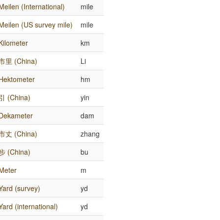
Meilen (International)
mile
Meilen (US survey mile)
mile
Kilometer
km
市里 (China)
Li
Hektometer
hm
引 (China)
yin
Dekameter
dam
市丈 (China)
zhang
步 (China)
bu
Meter
m
Yard (survey)
yd
Yard (international)
yd