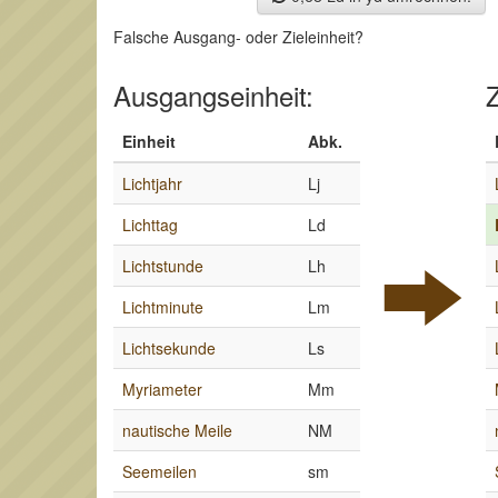
Falsche Ausgang- oder Zieleinheit?
Ausgangseinheit:
Z
Einheit
Abk.
Lichtjahr
Lj
Lichttag
Ld
Lichtstunde
Lh
Lichtminute
Lm
Lichtsekunde
Ls
Myriameter
Mm
nautische Meile
NM
Seemeilen
sm