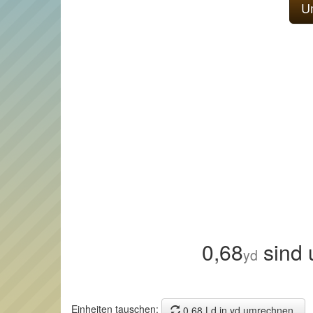
0,68
sind 
yd
Einheiten tauschen:
0,68 Ld in yd umrechnen.