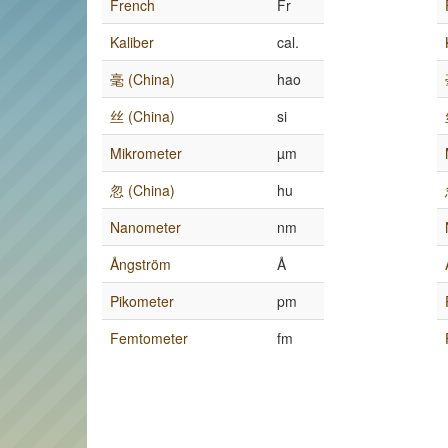
French
Fr
Kaliber
cal.
毫 (China)
hao
丝 (China)
si
Mikrometer
µm
忽 (China)
hu
Nanometer
nm
Ångström
Å
Pikometer
pm
Femtometer
fm