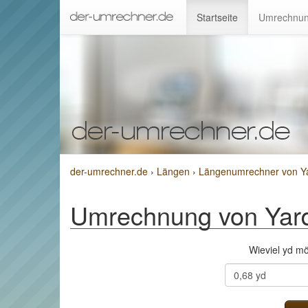
Startseite
Umrechnun
der-umrechner.de
›
Längen
›
Längenumrechner von Yar
Umrechnung von Yard 
Wieviel yd m