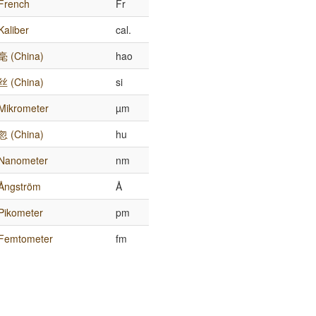
French
Fr
Kaliber
cal.
毫 (China)
hao
丝 (China)
si
Mikrometer
µm
忽 (China)
hu
Nanometer
nm
Ångström
Å
Pikometer
pm
Femtometer
fm