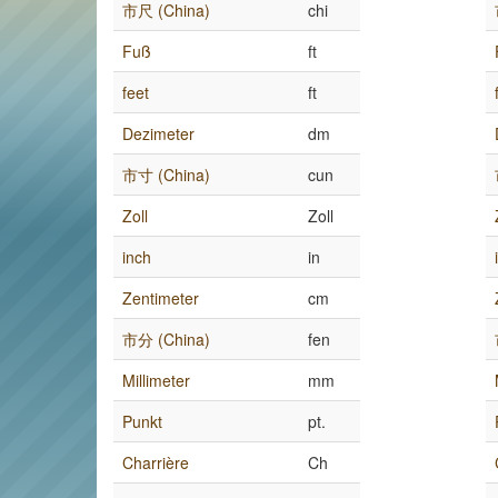
市尺 (China)
chi
Fuß
ft
feet
ft
Dezimeter
dm
市寸 (China)
cun
Zoll
Zoll
inch
in
Zentimeter
cm
市分 (China)
fen
Millimeter
mm
Punkt
pt.
Charrière
Ch