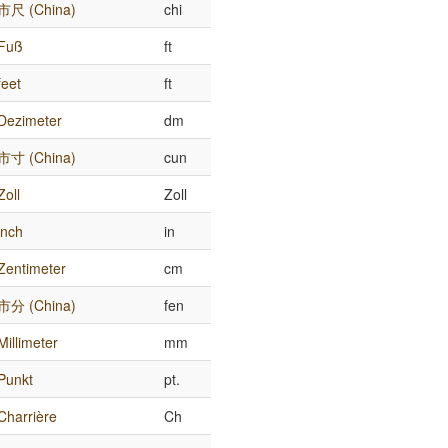
市尺 (China)
chi
Fuß
ft
feet
ft
Dezimeter
dm
市寸 (China)
cun
Zoll
Zoll
inch
in
Zentimeter
cm
市分 (China)
fen
Millimeter
mm
Punkt
pt.
Charrière
Ch