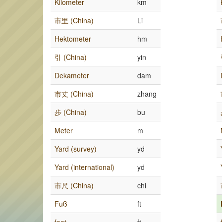
Kilometer
km
市里 (China)
Li
Hektometer
hm
引 (China)
yin
Dekameter
dam
市丈 (China)
zhang
步 (China)
bu
Meter
m
Yard (survey)
yd
Yard (international)
yd
市尺 (China)
chi
Fuß
ft