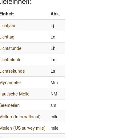
ieleinheit:
Einheit
Abk.
Lichtjahr
Lj
Lichttag
Ld
Lichtstunde
Lh
Lichtminute
Lm
Lichtsekunde
Ls
Myriameter
Mm
nautische Meile
NM
Seemeilen
sm
Meilen (International)
mile
Meilen (US survey mile)
mile