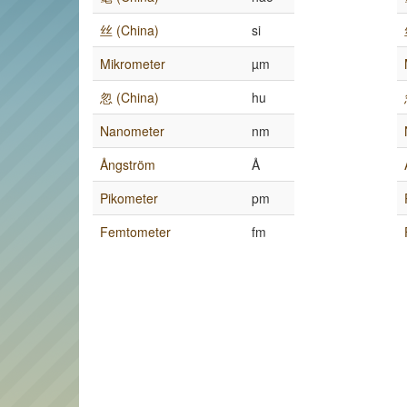
丝 (China)
si
Mikrometer
µm
忽 (China)
hu
Nanometer
nm
Ångström
Å
Pikometer
pm
Femtometer
fm