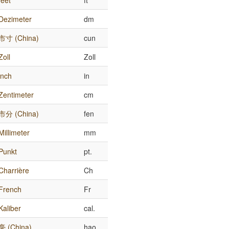
feet
ft
Dezimeter
dm
市寸 (China)
cun
Zoll
Zoll
inch
in
Zentimeter
cm
市分 (China)
fen
Millimeter
mm
Punkt
pt.
Charrière
Ch
French
Fr
Kaliber
cal.
毫 (China)
hao