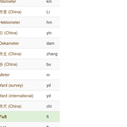
Kilometer
km
市里 (China)
Li
Hektometer
hm
引 (China)
yin
Dekameter
dam
市丈 (China)
zhang
步 (China)
bu
Meter
m
Yard (survey)
yd
Yard (international)
yd
市尺 (China)
chi
Fuß
ft