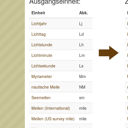
Ausgangseinheit:
Z
Einheit
Abk.
Lichtjahr
Lj
Lichttag
Ld
Lichtstunde
Lh
Lichtminute
Lm
Lichtsekunde
Ls
Myriameter
Mm
nautische Meile
NM
Seemeilen
sm
Meilen (International)
mile
Meilen (US survey mile)
mile