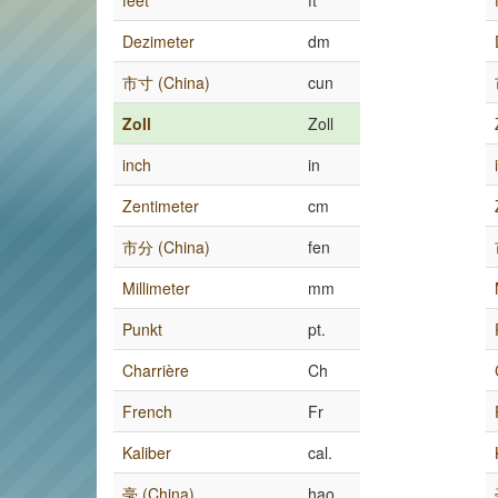
feet
ft
Dezimeter
dm
市寸 (China)
cun
Zoll
Zoll
inch
in
Zentimeter
cm
市分 (China)
fen
Millimeter
mm
Punkt
pt.
Charrière
Ch
French
Fr
Kaliber
cal.
毫 (China)
hao