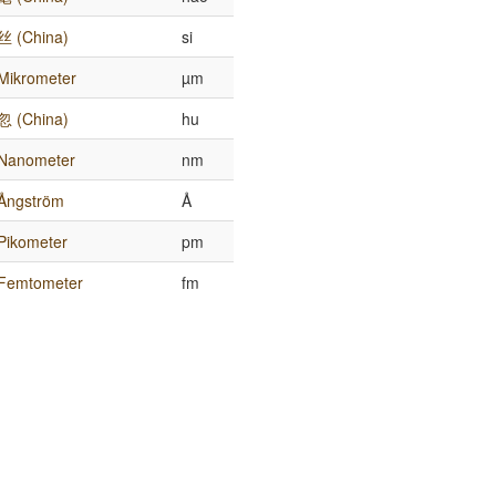
丝 (China)
si
Mikrometer
µm
忽 (China)
hu
Nanometer
nm
Ångström
Å
Pikometer
pm
Femtometer
fm