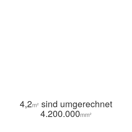
4,2
sind umgerechnet
m²
4.200.000
mm²