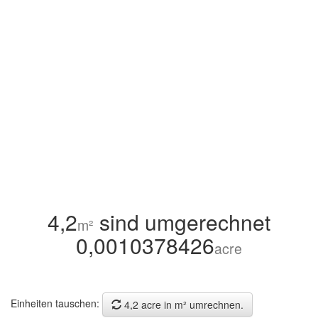
4,2
sind umgerechnet
m²
0,0010378426
acre
Einheiten tauschen:
4,2 acre in m² umrechnen.