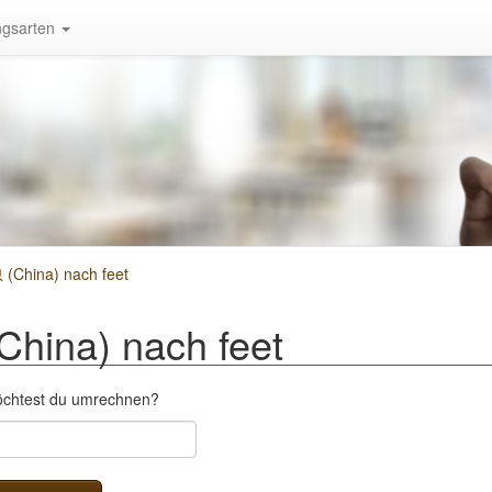
gsarten
(China) nach feet
hina) nach feet
öchtest du umrechnen?