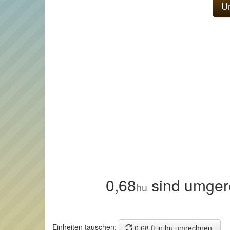
0,68
sind umger
hu
Einheiten tauschen:
0,68 ft in hu umrechnen.