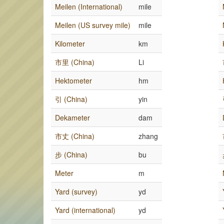
Meilen (International)
mile
Meilen (US survey mile)
mile
Kilometer
km
市里 (China)
Li
Hektometer
hm
引 (China)
yin
Dekameter
dam
市丈 (China)
zhang
步 (China)
bu
Meter
m
Yard (survey)
yd
Yard (international)
yd