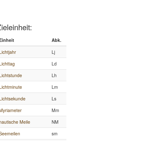
ieleinheit:
Einheit
Abk.
Lichtjahr
Lj
Lichttag
Ld
Lichtstunde
Lh
Lichtminute
Lm
Lichtsekunde
Ls
Myriameter
Mm
nautische Meile
NM
Seemeilen
sm