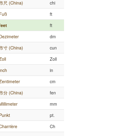
市尺 (China)
chi
Fuß
ft
feet
ft
Dezimeter
dm
市寸 (China)
cun
Zoll
Zoll
inch
in
Zentimeter
cm
市分 (China)
fen
Millimeter
mm
Punkt
pt.
Charrière
Ch