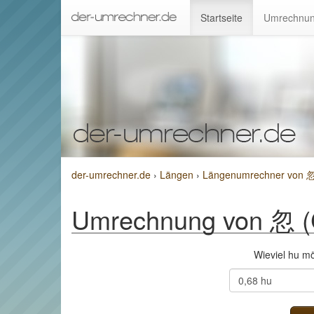
Startseite
Umrechnun
der-umrechner.de
›
Längen
›
Längenumrechner von 忽 
Umrechnung von 忽 (C
Wieviel hu m