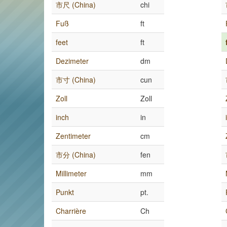
市尺 (China)
chi
Fuß
ft
feet
ft
Dezimeter
dm
市寸 (China)
cun
Zoll
Zoll
inch
in
Zentimeter
cm
市分 (China)
fen
Millimeter
mm
Punkt
pt.
Charrière
Ch