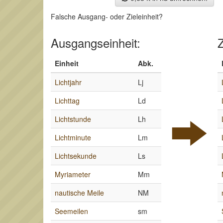
Falsche Ausgang- oder Zieleinheit?
Ausgangseinheit:
Z
Einheit
Abk.
Lichtjahr
Lj
Lichttag
Ld
Lichtstunde
Lh
Lichtminute
Lm
Lichtsekunde
Ls
Myriameter
Mm
nautische Meile
NM
Seemeilen
sm