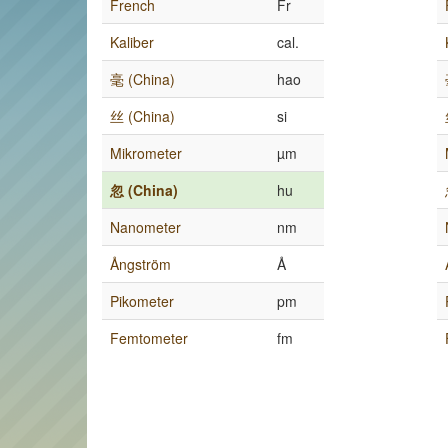
French
Fr
Kaliber
cal.
毫 (China)
hao
丝 (China)
si
Mikrometer
µm
忽 (China)
hu
Nanometer
nm
Ångström
Å
Pikometer
pm
Femtometer
fm