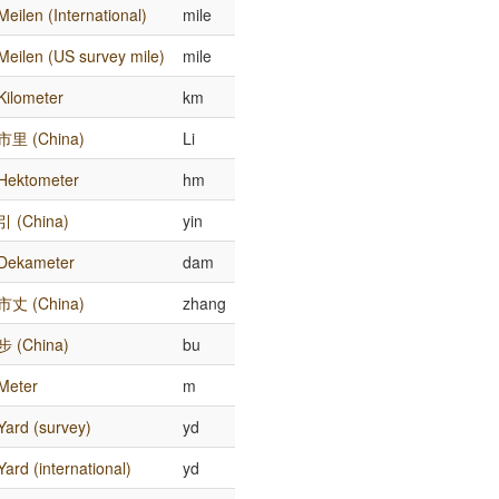
Meilen (International)
mile
Meilen (US survey mile)
mile
Kilometer
km
市里 (China)
Li
Hektometer
hm
引 (China)
yin
Dekameter
dam
市丈 (China)
zhang
步 (China)
bu
Meter
m
Yard (survey)
yd
Yard (international)
yd