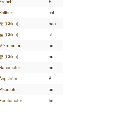
French
Fr
Kaliber
cal.
毫 (China)
hao
丝 (China)
si
Mikrometer
µm
忽 (China)
hu
Nanometer
nm
Ångström
Å
Pikometer
pm
Femtometer
fm