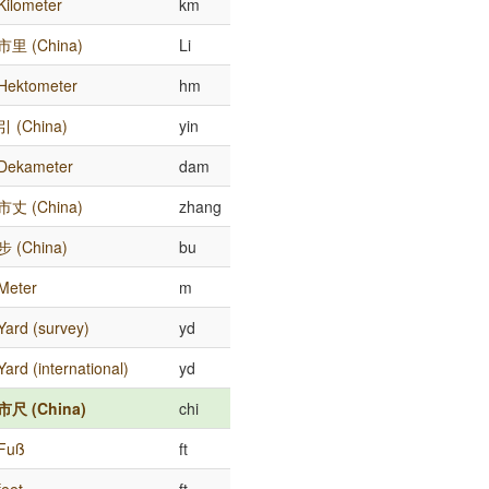
Kilometer
km
市里 (China)
Li
Hektometer
hm
引 (China)
yin
Dekameter
dam
市丈 (China)
zhang
步 (China)
bu
Meter
m
Yard (survey)
yd
Yard (international)
yd
市尺 (China)
chi
Fuß
ft