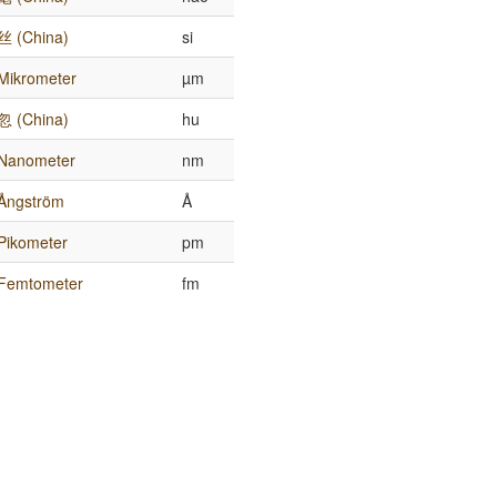
丝 (China)
si
Mikrometer
µm
忽 (China)
hu
Nanometer
nm
Ångström
Å
Pikometer
pm
Femtometer
fm