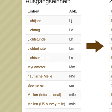
Ausgangseinheit:
Z
Einheit
Abk.
Lichtjahr
Lj
Lichttag
Ld
Lichtstunde
Lh
Lichtminute
Lm
Lichtsekunde
Ls
Myriameter
Mm
nautische Meile
NM
Seemeilen
sm
Meilen (International)
mile
Meilen (US survey mile)
mile