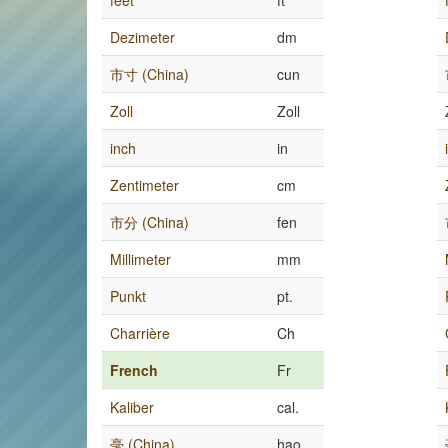
feet
ft
Dezimeter
dm
市寸 (China)
cun
Zoll
Zoll
inch
in
Zentimeter
cm
市分 (China)
fen
Millimeter
mm
Punkt
pt.
Charrière
Ch
French
Fr
Kaliber
cal.
毫 (China)
hao