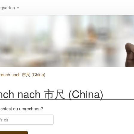
gsarten
rench nach 市尺 (China)
nch nach 市尺 (China)
öchtest du umrechnen?