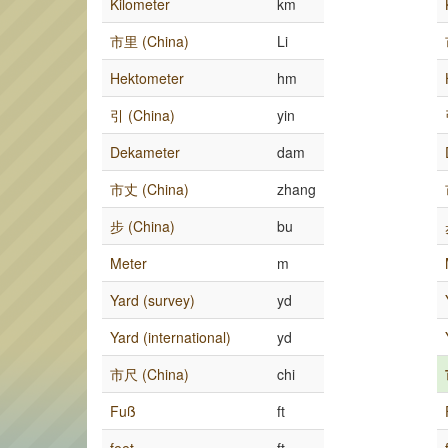
Kilometer
km
市里 (China)
Li
Hektometer
hm
引 (China)
yin
Dekameter
dam
市丈 (China)
zhang
步 (China)
bu
Meter
m
Yard (survey)
yd
Yard (international)
yd
市尺 (China)
chi
Fuß
ft