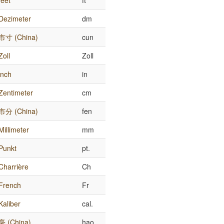
feet
ft
Dezimeter
dm
市寸 (China)
cun
Zoll
Zoll
inch
in
Zentimeter
cm
市分 (China)
fen
Millimeter
mm
Punkt
pt.
Charrière
Ch
French
Fr
Kaliber
cal.
毫 (China)
hao