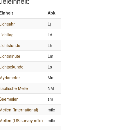
ieleinheit:
Einheit
Abk.
Lichtjahr
Lj
Lichttag
Ld
Lichtstunde
Lh
Lichtminute
Lm
Lichtsekunde
Ls
Myriameter
Mm
nautische Meile
NM
Seemeilen
sm
Meilen (International)
mile
Meilen (US survey mile)
mile