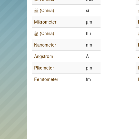
丝 (China)
si
Mikrometer
µm
忽 (China)
hu
Nanometer
nm
Ångström
Å
Pikometer
pm
Femtometer
fm