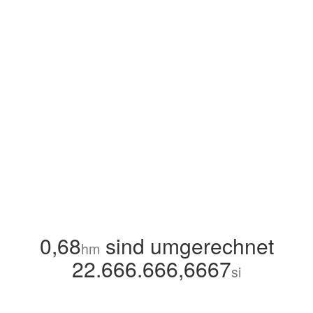
0,68
sind umgerechnet
hm
22.666.666,6667
si