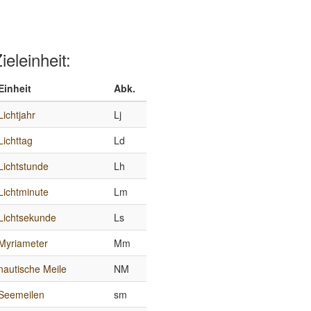
ieleinheit:
Einheit
Abk.
Lichtjahr
Lj
Lichttag
Ld
Lichtstunde
Lh
Lichtminute
Lm
Lichtsekunde
Ls
Myriameter
Mm
nautische Meile
NM
Seemeilen
sm