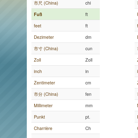
市尺 (China)
chi
Fuß
ft
feet
ft
Dezimeter
dm
市寸 (China)
cun
Zoll
Zoll
inch
in
Zentimeter
cm
市分 (China)
fen
Millimeter
mm
Punkt
pt.
Charrière
Ch