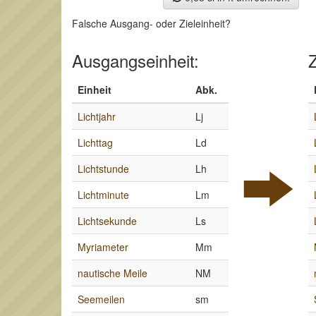
Falsche Ausgang- oder Zieleinheit?
Ausgangseinheit:
Z
Einheit
Abk.
Lichtjahr
Lj
Lichttag
Ld
Lichtstunde
Lh
Lichtminute
Lm
Lichtsekunde
Ls
Myriameter
Mm
nautische Meile
NM
Seemeilen
sm