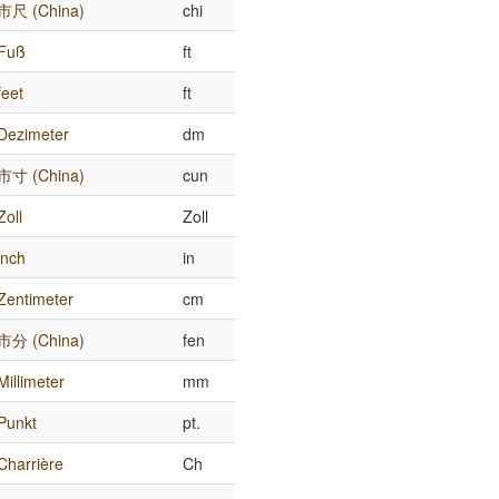
市尺 (China)
chi
Fuß
ft
feet
ft
Dezimeter
dm
市寸 (China)
cun
Zoll
Zoll
inch
in
Zentimeter
cm
市分 (China)
fen
Millimeter
mm
Punkt
pt.
Charrière
Ch