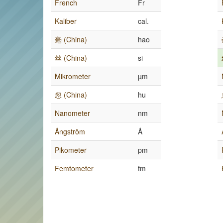
French
Fr
Kaliber
cal.
毫 (China)
hao
丝 (China)
si
Mikrometer
µm
忽 (China)
hu
Nanometer
nm
Ångström
Å
Pikometer
pm
Femtometer
fm