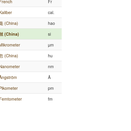
French
Fr
Kaliber
cal.
毫 (China)
hao
丝 (China)
si
Mikrometer
µm
忽 (China)
hu
Nanometer
nm
Ångström
Å
Pikometer
pm
Femtometer
fm