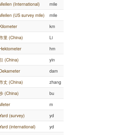
Meilen (International)
mile
Meilen (US survey mile)
mile
Kilometer
km
市里 (China)
Li
Hektometer
hm
引 (China)
yin
Dekameter
dam
市丈 (China)
zhang
步 (China)
bu
Meter
m
Yard (survey)
yd
Yard (international)
yd