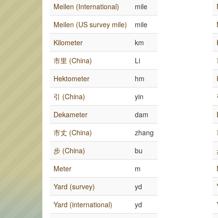
Meilen (International)
mile
Meilen (US survey mile)
mile
Kilometer
km
市里 (China)
Li
Hektometer
hm
引 (China)
yin
Dekameter
dam
市丈 (China)
zhang
步 (China)
bu
Meter
m
Yard (survey)
yd
Yard (international)
yd