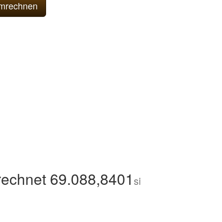
echnet 69.088,8401
si