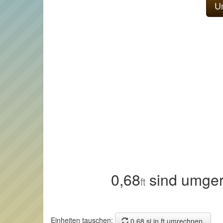
0,68
sind umger
ft
Einheiten tauschen:
0,68 si in ft umrechnen.