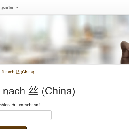
gsarten
uß nach 丝 (China)
 nach 丝 (China)
öchtest du umrechnen?