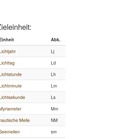
ieleinheit:
Einheit
Abk.
Lichtjahr
Lj
Lichttag
Ld
Lichtstunde
Lh
Lichtminute
Lm
Lichtsekunde
Ls
Myriameter
Mm
nautische Meile
NM
Seemeilen
sm