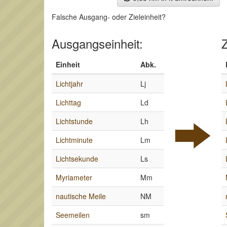
Falsche Ausgang- oder Zieleinheit?
Ausgangseinheit:
Z
Einheit
Abk.
Lichtjahr
Lj
Lichttag
Ld
Lichtstunde
Lh
Lichtminute
Lm
Lichtsekunde
Ls
Myriameter
Mm
nautische Meile
NM
Seemeilen
sm