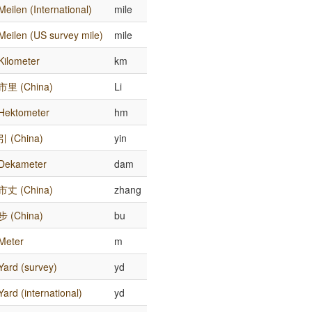
Meilen (International)
mile
Meilen (US survey mile)
mile
Kilometer
km
市里 (China)
Li
Hektometer
hm
引 (China)
yin
Dekameter
dam
市丈 (China)
zhang
步 (China)
bu
Meter
m
Yard (survey)
yd
Yard (international)
yd