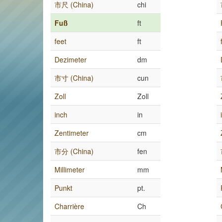
市尺 (China)
chi
Fuß
ft
feet
ft
Dezimeter
dm
市寸 (China)
cun
Zoll
Zoll
inch
in
Zentimeter
cm
市分 (China)
fen
Millimeter
mm
Punkt
pt.
Charrière
Ch