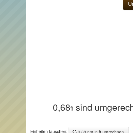
0,68
sind umgerech
ft
Einheiten tauschen:
0,68 nm in ft umrechnen.