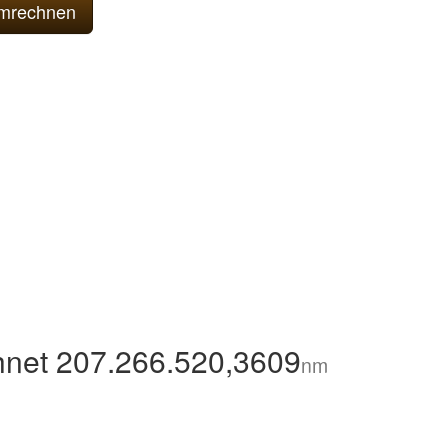
net 207.266.520,3609
nm