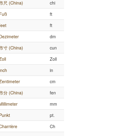
市尺 (China)
chi
Fuß
ft
feet
ft
Dezimeter
dm
市寸 (China)
cun
Zoll
Zoll
inch
in
Zentimeter
cm
市分 (China)
fen
Millimeter
mm
Punkt
pt.
Charrière
Ch