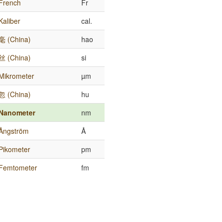
French
Fr
Kaliber
cal.
毫 (China)
hao
丝 (China)
si
Mikrometer
µm
忽 (China)
hu
Nanometer
nm
Ångström
Å
Pikometer
pm
Femtometer
fm