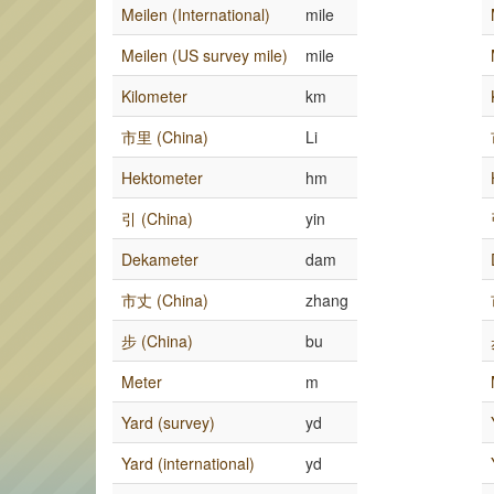
Meilen (International)
mile
Meilen (US survey mile)
mile
Kilometer
km
市里 (China)
Li
Hektometer
hm
引 (China)
yin
Dekameter
dam
市丈 (China)
zhang
步 (China)
bu
Meter
m
Yard (survey)
yd
Yard (international)
yd