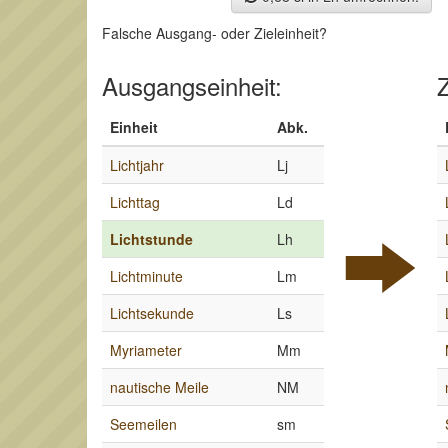
Falsche Ausgang- oder Zieleinheit?
Ausgangseinheit:
Z
Einheit
Abk.
Lichtjahr
Lj
Lichttag
Ld
Lichtstunde
Lh
Lichtminute
Lm
Lichtsekunde
Ls
Myriameter
Mm
nautische Meile
NM
Seemeilen
sm