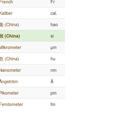
French
Fr
Kaliber
cal.
毫 (China)
hao
丝 (China)
si
Mikrometer
µm
忽 (China)
hu
Nanometer
nm
Ångström
Å
Pikometer
pm
Femtometer
fm