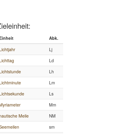
ieleinheit:
Einheit
Abk.
Lichtjahr
Lj
Lichttag
Ld
Lichtstunde
Lh
Lichtminute
Lm
Lichtsekunde
Ls
Myriameter
Mm
nautische Meile
NM
Seemeilen
sm