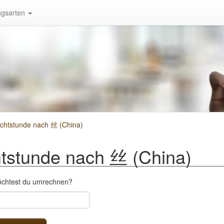
gsarten
chtstunde nach 丝 (China)
tstunde nach 丝 (China)
öchtest du umrechnen?