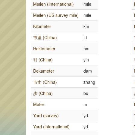
Meilen (International)
mile
Meilen (US survey mile)
mile
Kilometer
km
市里 (China)
Li
Hektometer
hm
引 (China)
yin
Dekameter
dam
市丈 (China)
zhang
步 (China)
bu
Meter
m
Yard (survey)
yd
Yard (international)
yd