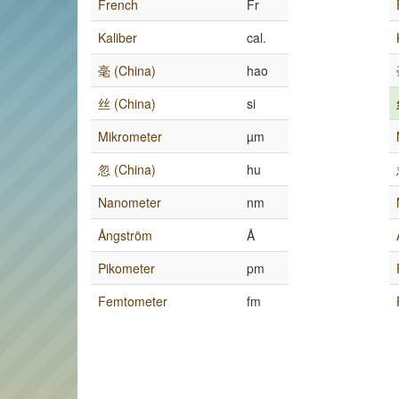
French
Fr
Kaliber
cal.
毫 (China)
hao
丝 (China)
si
Mikrometer
µm
忽 (China)
hu
Nanometer
nm
Ångström
Å
Pikometer
pm
Femtometer
fm