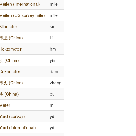
Meilen (International)
mile
Meilen (US survey mile)
mile
Kilometer
km
市里 (China)
Li
Hektometer
hm
引 (China)
yin
Dekameter
dam
市丈 (China)
zhang
步 (China)
bu
Meter
m
Yard (survey)
yd
Yard (international)
yd