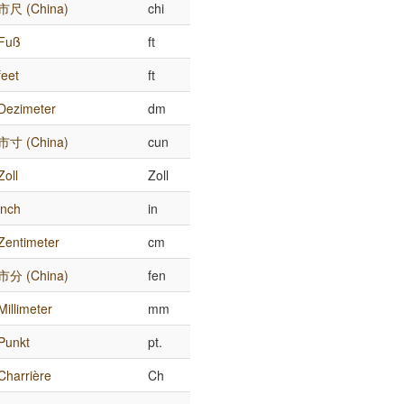
市尺 (China)
chi
Fuß
ft
feet
ft
Dezimeter
dm
市寸 (China)
cun
Zoll
Zoll
inch
in
Zentimeter
cm
市分 (China)
fen
Millimeter
mm
Punkt
pt.
Charrière
Ch