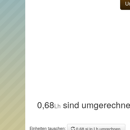
0,68
sind umgerechne
Lh
Einheiten tauschen:
0,68 si in Lh umrechnen.