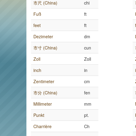
市尺 (China)
chi
Fuß
ft
feet
ft
Dezimeter
dm
市寸 (China)
cun
Zoll
Zoll
inch
in
Zentimeter
cm
市分 (China)
fen
Millimeter
mm
Punkt
pt.
Charrière
Ch