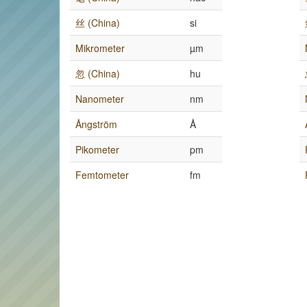
丝 (China)
si
Mikrometer
µm
忽 (China)
hu
Nanometer
nm
Ångström
Å
Pikometer
pm
Femtometer
fm