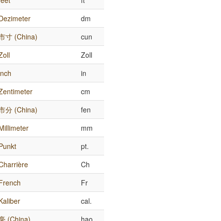
feet
ft
Dezimeter
dm
市寸 (China)
cun
Zoll
Zoll
inch
in
Zentimeter
cm
市分 (China)
fen
Millimeter
mm
Punkt
pt.
Charrière
Ch
French
Fr
Kaliber
cal.
毫 (China)
hao