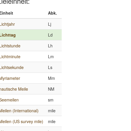
ieleinheit:
Einheit
Abk.
Lichtjahr
Lj
Lichttag
Ld
Lichtstunde
Lh
Lichtminute
Lm
Lichtsekunde
Ls
Myriameter
Mm
nautische Meile
NM
Seemeilen
sm
Meilen (International)
mile
Meilen (US survey mile)
mile