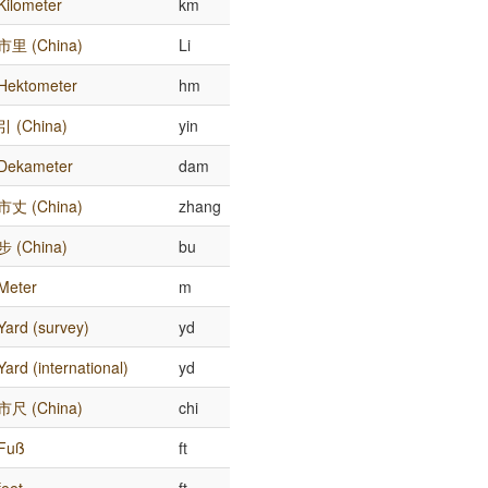
Kilometer
km
市里 (China)
Li
Hektometer
hm
引 (China)
yin
Dekameter
dam
市丈 (China)
zhang
步 (China)
bu
Meter
m
Yard (survey)
yd
Yard (international)
yd
市尺 (China)
chi
Fuß
ft