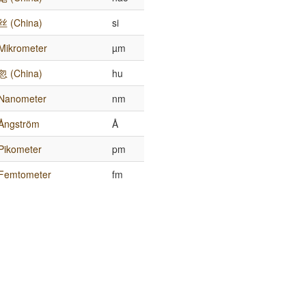
丝 (China)
si
Mikrometer
µm
忽 (China)
hu
Nanometer
nm
Ångström
Å
Pikometer
pm
Femtometer
fm