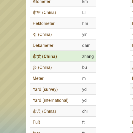
Kilometer
km
市里 (China)
Li
Hektometer
hm
引 (China)
yin
Dekameter
dam
市丈 (China)
zhang
步 (China)
bu
Meter
m
Yard (survey)
yd
Yard (international)
yd
市尺 (China)
chi
Fuß
ft