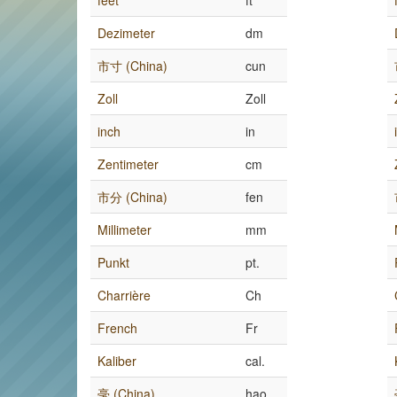
feet
ft
Dezimeter
dm
市寸 (China)
cun
Zoll
Zoll
inch
in
Zentimeter
cm
市分 (China)
fen
Millimeter
mm
Punkt
pt.
Charrière
Ch
French
Fr
Kaliber
cal.
毫 (China)
hao