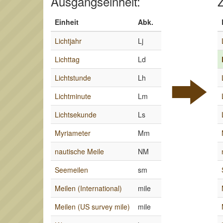
Ausgangseinheit:
Z
Einheit
Abk.
Lichtjahr
Lj
Lichttag
Ld
Lichtstunde
Lh
Lichtminute
Lm
Lichtsekunde
Ls
Myriameter
Mm
nautische Meile
NM
Seemeilen
sm
Meilen (International)
mile
Meilen (US survey mile)
mile