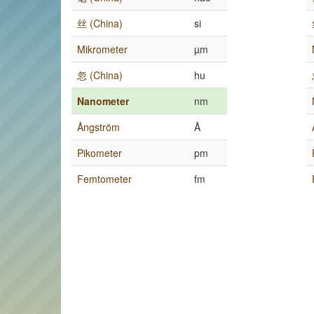
丝 (China)
si
Mikrometer
µm
忽 (China)
hu
Nanometer
nm
Ångström
Å
Pikometer
pm
Femtometer
fm