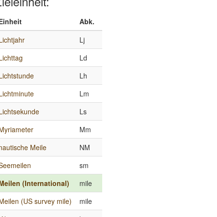
ieleinheit:
Einheit
Abk.
Lichtjahr
Lj
Lichttag
Ld
Lichtstunde
Lh
Lichtminute
Lm
Lichtsekunde
Ls
Myriameter
Mm
nautische Meile
NM
Seemeilen
sm
Meilen (International)
mile
Meilen (US survey mile)
mile