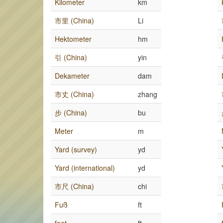
Kilometer
km
市里 (China)
Li
Hektometer
hm
引 (China)
yin
Dekameter
dam
市丈 (China)
zhang
步 (China)
bu
Meter
m
Yard (survey)
yd
Yard (international)
yd
市尺 (China)
chi
Fuß
ft