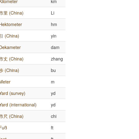
Kilometer
km
市里 (China)
Li
Hektometer
hm
引 (China)
yin
Dekameter
dam
市丈 (China)
zhang
步 (China)
bu
Meter
m
Yard (survey)
yd
Yard (international)
yd
市尺 (China)
chi
Fuß
ft