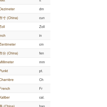
feet
ft
Dezimeter
dm
市寸 (China)
cun
Zoll
Zoll
inch
in
Zentimeter
cm
市分 (China)
fen
Millimeter
mm
Punkt
pt.
Charrière
Ch
French
Fr
Kaliber
cal.
毫 (China)
hao