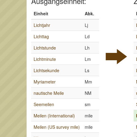
Ausgangseinheit:
Z
Einheit
Abk.
Lichtjahr
Lj
Lichttag
Ld
Lichtstunde
Lh
Lichtminute
Lm
Lichtsekunde
Ls
Myriameter
Mm
nautische Meile
NM
Seemeilen
sm
Meilen (International)
mile
Meilen (US survey mile)
mile