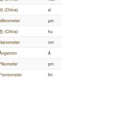
丝 (China)
si
Mikrometer
µm
忽 (China)
hu
Nanometer
nm
Ångström
Å
Pikometer
pm
Femtometer
fm