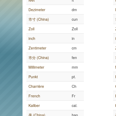
feet
ft
Dezimeter
dm
市寸 (China)
cun
Zoll
Zoll
inch
in
Zentimeter
cm
市分 (China)
fen
Millimeter
mm
Punkt
pt.
Charrière
Ch
French
Fr
Kaliber
cal.
毫 (China)
hao