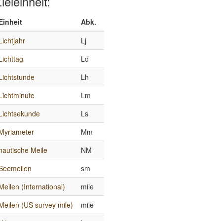
ieleinheit:
Einheit
Abk.
Lichtjahr
Lj
Lichttag
Ld
Lichtstunde
Lh
Lichtminute
Lm
Lichtsekunde
Ls
Myriameter
Mm
nautische Meile
NM
Seemeilen
sm
Meilen (International)
mile
Meilen (US survey mile)
mile