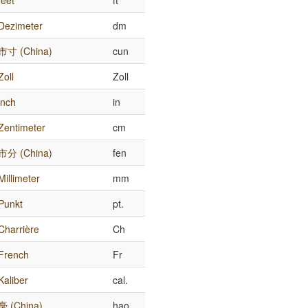
feet
ft
Dezimeter
dm
市寸 (China)
cun
Zoll
Zoll
inch
in
Zentimeter
cm
市分 (China)
fen
Millimeter
mm
Punkt
pt.
Charrière
Ch
French
Fr
Kaliber
cal.
毫 (China)
hao