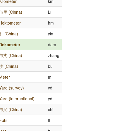
Kilometer
km
市里 (China)
Li
Hektometer
hm
引 (China)
yin
Dekameter
dam
市丈 (China)
zhang
步 (China)
bu
Meter
m
Yard (survey)
yd
Yard (international)
yd
市尺 (China)
chi
Fuß
ft