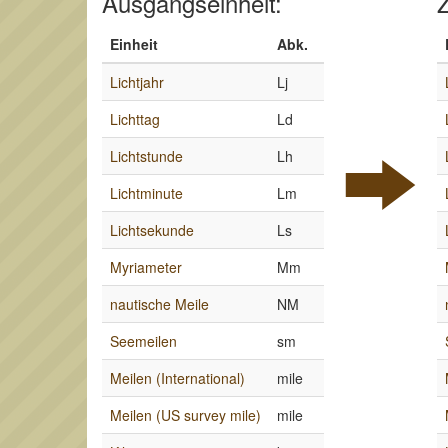
Ausgangseinheit:
Z
Einheit
Abk.
Lichtjahr
Lj
Lichttag
Ld
Lichtstunde
Lh
Lichtminute
Lm
Lichtsekunde
Ls
Myriameter
Mm
nautische Meile
NM
Seemeilen
sm
Meilen (International)
mile
Meilen (US survey mile)
mile