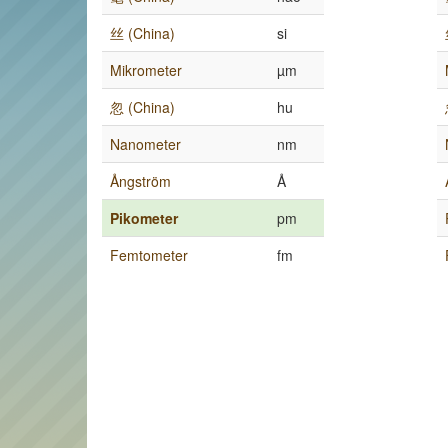
丝 (China)
si
Mikrometer
µm
忽 (China)
hu
Nanometer
nm
Ångström
Å
Pikometer
pm
Femtometer
fm