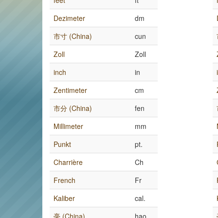
feet
ft
Dezimeter
dm
市寸 (China)
cun
Zoll
Zoll
inch
in
Zentimeter
cm
市分 (China)
fen
Millimeter
mm
Punkt
pt.
Charrière
Ch
French
Fr
Kaliber
cal.
毫 (China)
hao