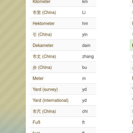
Kilometer
km
市里 (China)
Li
Hektometer
hm
引 (China)
yin
Dekameter
dam
市丈 (China)
zhang
步 (China)
bu
Meter
m
Yard (survey)
yd
Yard (international)
yd
市尺 (China)
chi
Fuß
ft