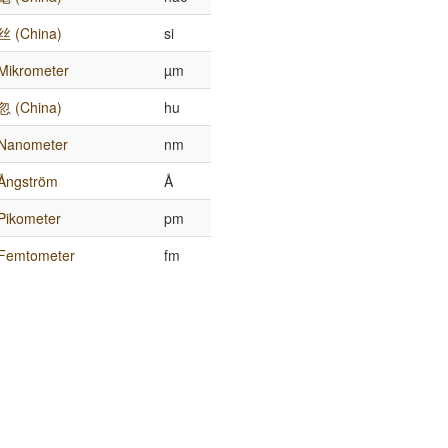
丝 (China)
si
Mikrometer
µm
忽 (China)
hu
Nanometer
nm
Ångström
Å
Pikometer
pm
Femtometer
fm